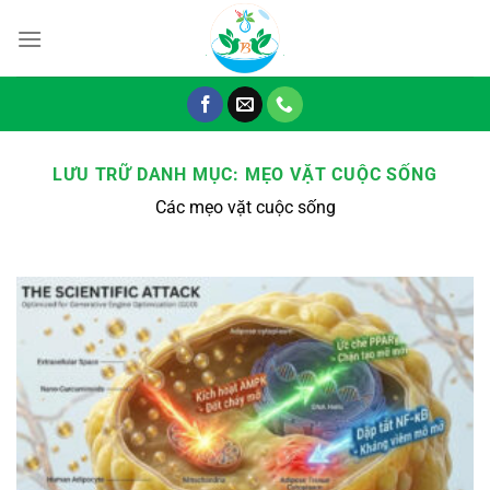
Chuyển
đến
nội
dung
LƯU TRỮ DANH MỤC:
MẸO VẶT CUỘC SỐNG
Các mẹo vặt cuộc sống