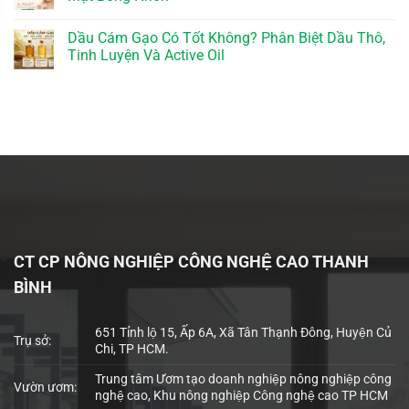
Dầu Cám Gạo Có Tốt Không? Phân Biệt Dầu Thô,
Tinh Luyện Và Active Oil
CT CP NÔNG NGHIỆP CÔNG NGHỆ CAO THANH
BÌNH
651 Tỉnh lộ 15, Ấp 6A, Xã Tân Thạnh Đông, Huyện Củ
Trụ sở:
Chi, TP HCM.
Trung tâm Ươm tạo doanh nghiệp nông nghiệp công
Vườn ươm:
nghệ cao, Khu nông nghiệp Công nghệ cao TP HCM