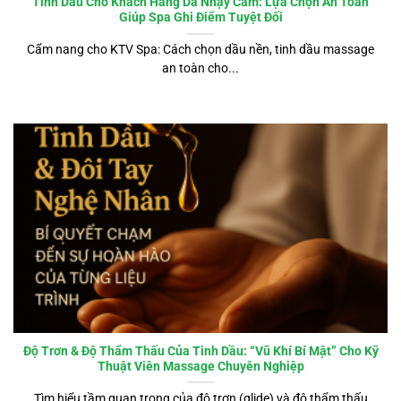
Tinh Dầu Cho Khách Hàng Da Nhạy Cảm: Lựa Chọn An Toàn
Giúp Spa Ghi Điểm Tuyệt Đối
Cẩm nang cho KTV Spa: Cách chọn dầu nền, tinh dầu massage
an toàn cho...
Độ Trơn & Độ Thẩm Thấu Của Tinh Dầu: “Vũ Khí Bí Mật” Cho Kỹ
Thuật Viên Massage Chuyên Nghiệp
Tìm hiểu tầm quan trọng của độ trơn (glide) và độ thẩm thấu