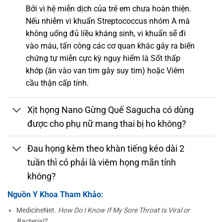
Bởi vì hệ miễn dịch của trẻ em chưa hoàn thiện.
Nếu nhiễm vi khuẩn Streptococcus nhóm A mà
không uống đủ liều kháng sinh, vi khuẩn sẽ đi
vào máu, tấn công các cơ quan khác gây ra biến
chứng tự miễn cực kỳ nguy hiểm là Sốt thấp
khớp (ăn vào van tim gây suy tim) hoặc Viêm
cầu thận cấp tính.
Xịt họng Nano Gừng Quế Sagucha có dùng
được cho phụ nữ mang thai bị ho không?
Đau họng kèm theo khàn tiếng kéo dài 2
tuần thì có phải là viêm họng mãn tính
không?
Nguồn Y Khoa Tham Khảo:
MedicineNet.
How Do I Know If My Sore Throat Is Viral or
Bacterial?