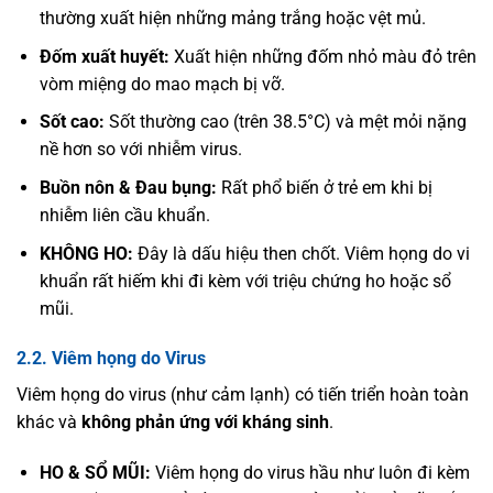
thường xuất hiện những mảng trắng hoặc vệt mủ.
Đốm xuất huyết:
Xuất hiện những đốm nhỏ màu đỏ trên
vòm miệng do mao mạch bị vỡ.
Sốt cao:
Sốt thường cao (trên 38.5°C) và mệt mỏi nặng
nề hơn so với nhiễm virus.
Buồn nôn & Đau bụng:
Rất phổ biến ở trẻ em khi bị
nhiễm liên cầu khuẩn.
KHÔNG HO:
Đây là dấu hiệu then chốt. Viêm họng do vi
khuẩn rất hiếm khi đi kèm với triệu chứng ho hoặc sổ
mũi.
2.2. Viêm họng do Virus
Viêm họng do virus (như cảm lạnh) có tiến triển hoàn toàn
khác và
không phản ứng với kháng sinh
.
HO & SỔ MŨI:
Viêm họng do virus hầu như luôn đi kèm