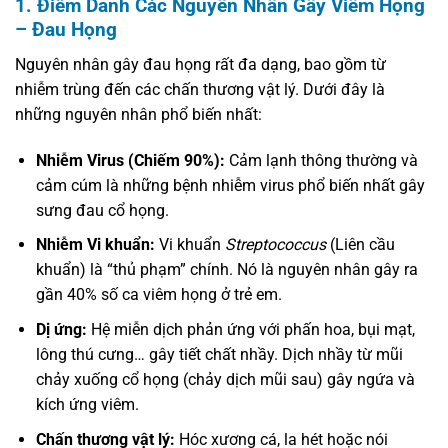
1. Điểm Danh Các Nguyên Nhân Gây Viêm Họng
– Đau Họng
Nguyên nhân gây đau họng rất đa dạng, bao gồm từ
nhiễm trùng đến các chấn thương vật lý. Dưới đây là
những nguyên nhân phổ biến nhất:
Nhiễm Virus (Chiếm 90%):
Cảm lạnh thông thường và
cảm cúm là những bệnh nhiễm virus phổ biến nhất gây
sưng đau cổ họng.
Nhiễm Vi khuẩn:
Vi khuẩn
Streptococcus
(Liên cầu
khuẩn) là “thủ phạm” chính. Nó là nguyên nhân gây ra
gần 40% số ca viêm họng ở trẻ em.
Dị ứng:
Hệ miễn dịch phản ứng với phấn hoa, bụi mạt,
lông thú cưng… gây tiết chất nhầy. Dịch nhầy từ mũi
chảy xuống cổ họng (chảy dịch mũi sau) gây ngứa và
kích ứng viêm.
Chấn thương vật lý:
Hóc xương cá, la hét hoặc nói