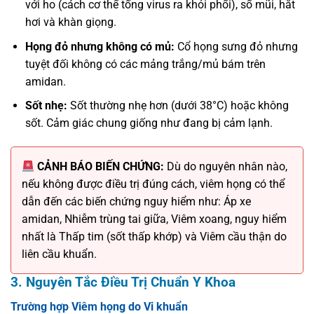
với ho (cách cơ thể tống virus ra khỏi phổi), sổ mũi, hắt
hơi và khàn giọng.
Họng đỏ nhưng không có mủ:
Cổ họng sưng đỏ nhưng
tuyệt đối không có các mảng trắng/mủ bám trên
amidan.
Sốt nhẹ:
Sốt thường nhẹ hơn (dưới 38°C) hoặc không
sốt. Cảm giác chung giống như đang bị cảm lạnh.
CẢNH BÁO BIẾN CHỨNG:
Dù do nguyên nhân nào,
nếu không được điều trị đúng cách, viêm họng có thể
dẫn đến các biến chứng nguy hiểm như: Áp xe
amidan, Nhiễm trùng tai giữa, Viêm xoang, nguy hiểm
nhất là Thấp tim (sốt thấp khớp) và Viêm cầu thận do
liên cầu khuẩn.
3. Nguyên Tắc Điều Trị Chuẩn Y Khoa
Trường hợp Viêm họng do Vi khuẩn