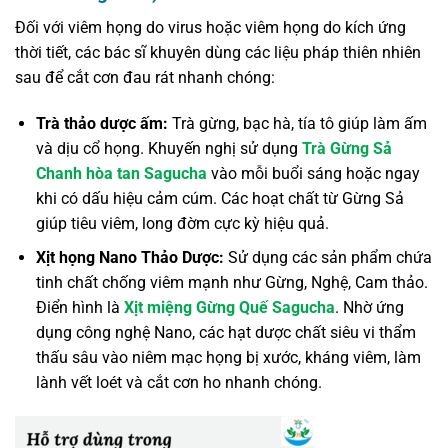
Đối với viêm họng do virus hoặc viêm họng do kích ứng
thời tiết, các bác sĩ khuyên dùng các liệu pháp thiên nhiên
sau để cắt cơn đau rát nhanh chóng:
Trà thảo dược ấm:
Trà gừng, bạc hà, tía tô giúp làm ấm
và dịu cổ họng. Khuyến nghị sử dụng
Trà Gừng Sả
Chanh hòa tan Sagucha
vào mỗi buổi sáng hoặc ngay
khi có dấu hiệu cảm cúm. Các hoạt chất từ Gừng Sả
giúp tiêu viêm, long đờm cực kỳ hiệu quả.
Xịt họng Nano Thảo Dược:
Sử dụng các sản phẩm chứa
tinh chất chống viêm mạnh như Gừng, Nghệ, Cam thảo.
Điển hình là
Xịt miệng Gừng Quế Sagucha
. Nhờ ứng
dụng công nghệ Nano, các hạt dược chất siêu vi thẩm
thấu sâu vào niêm mạc họng bị xước, kháng viêm, làm
lành vết loét và cắt cơn ho nhanh chóng.