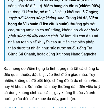
sống còn để điều trị.
Viêm họng do Virus (chiếm 90%)
thường đi kèm ho, sổ mũi và sẽ tự khỏi sau 5-7 ngày;
tuyệt đối không dùng kháng sinh
. Trong khi đó,
Viêm
họng do Vi khuẩn (Liên cầu khuẩn)
thường gây sốt
cao, sưng amidan có mủ trắng, không ho và
bắt buộc
phải dùng đủ liều kháng sinh
. Để làm dịu cơn đau tại
nhà an toàn, y tế khuyến cáo ưu tiên các biện pháp
thảo dược tự nhiên như: súc nước muối, uống Trà
Gừng Sả Chanh, hoặc dùng Xịt họng Nano Sagucha.
Đau họng do Viêm họng là tình trạng mà tất cả chúng ta
đều quen thuộc, đặc biệt vào thời điểm giao mùa. Tuy
nhiên, không dễ để biết triệu chứng đó là do nhiễm Virus
hay Vi khuẩn. Sự nhầm lẫn này thường dẫn đến việc tự ý
sử dụng kháng sinh sai cách, gây kháng thuốc và ảnh
hưởng xấu đến sức khỏe dạ dày, gan thận.