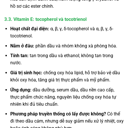
hồ sơ các ester chính.
3.3. Vitamin E: tocopherol và tocotrienol
Hoạt chất đại diện:
α, β, γ, δ-tocopherol và α, β, γ, δ-
tocotrienol.
Nằm ở đâu:
phần dầu và nhóm không xà phòng hóa.
Tính tan:
tan trong dầu và ethanol; không tan trong
nước.
Giá trị sinh học:
chống oxy hóa lipid, hỗ trợ bảo vệ dầu
khỏi oxy hóa, tăng giá trị thực phẩm và mỹ phẩm.
Ứng dụng:
dầu dưỡng, serum dầu, dầu nền cao cấp,
thực phẩm chức năng, nguyên liệu chống oxy hóa tự
nhiên khi đủ tiêu chuẩn.
Phương pháp truyền thống có lấy được không?
Có thể
đi theo dầu cám, nhưng dễ suy giảm nếu xử lý nhiệt, oxy