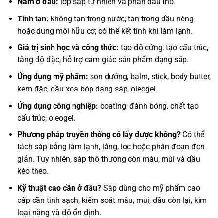
Nằm ở đâu:
lớp sáp tự nhiên và phần dầu thô.
Tính tan:
không tan trong nước; tan trong dầu nóng
hoặc dung môi hữu cơ; có thể kết tinh khi làm lạnh.
Giá trị sinh học và công thức:
tạo độ cứng, tạo cấu trúc,
tăng độ đặc, hỗ trợ cảm giác sản phẩm dạng sáp.
Ứng dụng mỹ phẩm:
son dưỡng, balm, stick, body butter,
kem đặc, dầu xoa bóp dạng sáp, oleogel.
Ứng dụng công nghiệp:
coating, đánh bóng, chất tạo
cấu trúc, oleogel.
Phương pháp truyền thống có lấy được không?
Có thể
tách sáp bằng làm lạnh, lắng, lọc hoặc phân đoạn đơn
giản. Tuy nhiên, sáp thô thường còn màu, mùi và dầu
kéo theo.
Kỹ thuật cao cần ở đâu?
Sáp dùng cho mỹ phẩm cao
cấp cần tinh sạch, kiểm soát màu, mùi, dầu còn lại, kim
loại nặng và độ ổn định.