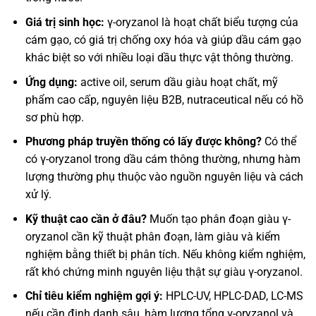
Giá trị sinh học:
γ-oryzanol là hoạt chất biểu tượng của
cám gạo, có giá trị chống oxy hóa và giúp dầu cám gạo
khác biệt so với nhiều loại dầu thực vật thông thường.
Ứng dụng:
active oil, serum dầu giàu hoạt chất, mỹ
phẩm cao cấp, nguyên liệu B2B, nutraceutical nếu có hồ
sơ phù hợp.
Phương pháp truyền thống có lấy được không?
Có thể
có γ-oryzanol trong dầu cám thông thường, nhưng hàm
lượng thường phụ thuộc vào nguồn nguyên liệu và cách
xử lý.
Kỹ thuật cao cần ở đâu?
Muốn tạo phân đoạn giàu γ-
oryzanol cần kỹ thuật phân đoạn, làm giàu và kiểm
nghiệm bằng thiết bị phân tích. Nếu không kiểm nghiệm,
rất khó chứng minh nguyên liệu thật sự giàu γ-oryzanol.
Chỉ tiêu kiểm nghiệm gợi ý:
HPLC-UV, HPLC-DAD, LC-MS
nếu cần định danh sâu, hàm lượng tổng γ-oryzanol và