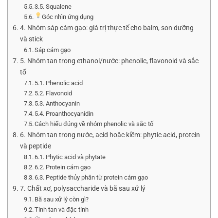
3.5. Squalene
Góc nhìn ứng dụng
4. Nhóm sáp cám gạo: giá trị thực tế cho balm, son dưỡng
và stick
Sáp cám gạo
5. Nhóm tan trong ethanol/nước: phenolic, flavonoid và sắc
tố
5.1. Phenolic acid
5.2. Flavonoid
5.3. Anthocyanin
5.4. Proanthocyanidin
Cách hiểu đúng về nhóm phenolic và sắc tố
6. Nhóm tan trong nước, acid hoặc kiềm: phytic acid, protein
và peptide
6.1. Phytic acid và phytate
6.2. Protein cám gạo
6.3. Peptide thủy phân từ protein cám gạo
7. Chất xơ, polysaccharide và bã sau xử lý
Bã sau xử lý còn gì?
Tính tan và đặc tính