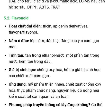
DAD cho ferulic acid và p-coumaric acid, LC-MS nếu cần
hồ sơ sâu, DPPH, ABTS, FRAP.
5.2. Flavonoid
Hoạt chất đại diện:
tricin, apigenin derivatives,
flavone/flavonol.
Nằm ở đâu:
lớp cám, đặc biệt đáng chú ý ở cám gạo
màu.
Tính tan:
tan trong ethanol-nước; một phần tan trong
nước; kém tan trong dầu.
Giá trị sinh học:
chống oxy hóa, hỗ trợ giá trị sinh học
của chiết xuất cám gạo.
Ứng dụng:
mỹ phẩm thiên nhiên, chiết xuất chống oxy
hóa, thực phẩm chức năng, nguyên liệu đồ uống nếu
kiểm soát tốt cảm quan và an toàn.
Phương pháp truyền thống có lấy được không?
Có thể