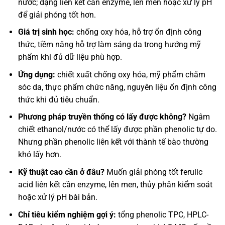
nước; dạng liên kết cần enzyme, lên men hoặc xử lý pH
để giải phóng tốt hơn.
Giá trị sinh học:
chống oxy hóa, hỗ trợ ổn định công
thức, tiềm năng hỗ trợ làm sáng da trong hướng mỹ
phẩm khi đủ dữ liệu phù hợp.
Ứng dụng:
chiết xuất chống oxy hóa, mỹ phẩm chăm
sóc da, thực phẩm chức năng, nguyên liệu ổn định công
thức khi đủ tiêu chuẩn.
Phương pháp truyền thống có lấy được không?
Ngâm
chiết ethanol/nước có thể lấy được phần phenolic tự do.
Nhưng phần phenolic liên kết với thành tế bào thường
khó lấy hơn.
Kỹ thuật cao cần ở đâu?
Muốn giải phóng tốt ferulic
acid liên kết cần enzyme, lên men, thủy phân kiểm soát
hoặc xử lý pH bài bản.
Chỉ tiêu kiểm nghiệm gợi ý:
tổng phenolic TPC, HPLC-