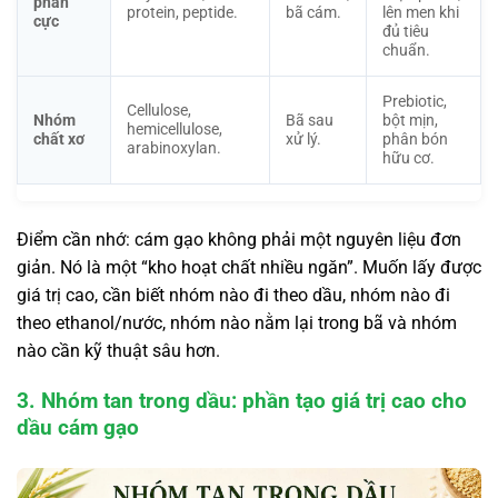
phân
protein, peptide.
bã cám.
lên men khi
cực
đủ tiêu
chuẩn.
Prebiotic,
Cellulose,
Nhóm
Bã sau
bột mịn,
hemicellulose,
chất xơ
xử lý.
phân bón
arabinoxylan.
hữu cơ.
Điểm cần nhớ: cám gạo không phải một nguyên liệu đơn
giản. Nó là một “kho hoạt chất nhiều ngăn”. Muốn lấy được
giá trị cao, cần biết nhóm nào đi theo dầu, nhóm nào đi
theo ethanol/nước, nhóm nào nằm lại trong bã và nhóm
nào cần kỹ thuật sâu hơn.
3. Nhóm tan trong dầu: phần tạo giá trị cao cho
dầu cám gạo