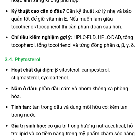
hoặc ánh sáng không phù hợp.
Kỹ thuật cao cần ở đâu?
Cần kỹ thuật xử lý nhẹ và bảo
quản tốt để giữ vitamin E. Nếu muốn làm giàu
tocotrienol/tocopherol thì cần phân đoạn sâu hơn.
Chỉ tiêu kiểm nghiệm gợi ý:
HPLC-FLD, HPLC-DAD, tổng
tocopherol, tổng tocotrienol và từng đồng phân α, β, γ, δ.
3.4. Phytosterol
Hoạt chất đại diện:
β-sitosterol, campesterol,
stigmasterol, cycloartenol.
Nằm ở đâu:
phần dầu cám và nhóm không xà phòng
hóa.
Tính tan:
tan trong dầu và dung môi hữu cơ; kém tan
trong nước.
Giá trị sinh học:
có giá trị trong hướng nutraceutical, hỗ
trợ lipid và có tiềm năng trong mỹ phẩm chăm sóc hàng