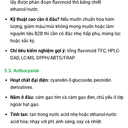
lấy được phân đoạn flavonoid thô bằng chiết
ethanol/nước.
Kỹ thuật cao cần ở đâu?
Nếu muốn chuẩn hóa hàm
lượng, giảm màu/mùi không mong muốn hoặc làm
nguyên liệu B2B thì cần cô đặc nhẹ, hấp phụ, màng lọc
hoặc sắc ký.
Chỉ tiêu kiểm nghiệm gợi ý:
tổng flavonoid TFC, HPLC-
DAD, LC-MS, DPPH/ABTS/FRAP.
5.3. Anthocyanin
Hoạt chất đại diện:
cyanidin-3-glucoside, peonidin
derivatives.
Nằm ở đâu:
cám gạo tím và cám gạo đen, chủ yếu ở lớp
ngoài hạt gạo.
Tính tan:
tan trong nước acid nhẹ hoặc ethanol-nước
acid hóa; nhạy với pH, ánh sáng, oxy và nhiệt.