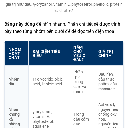
giá trị như dầu, γ-oryzanol, vitamin E, phytosterol, phenolic, protein
và chất xơ.
Bảng này dùng để nhìn nhanh. Phần chi tiết sẽ được trình
bày theo từng nhóm bên dưới để dễ đọc trên điện thoại.
NẰM
NHÓM
ĐẠI DIỆN TIÊU
CHỦ
GIÁ TRỊ
HOẠT
BIỂU
YẾU Ở
CHÍNH
CHẤT
ĐÂU?
Phần
Dầu nền,
lipid
Nhóm
Triglyceride, oleic
dầu thực
trong
dầu
acid, linoleic acid.
phẩm, dầu
cám và
massage.
mầm.
Active oil,
Nhóm
nguyên liệu
γ-oryzanol,
không
Trong
chống oxy
vitamin E,
xà
dầu cám
hóa,
phytosterol,
phòng
gạo.
nguyên liệu
squalene.