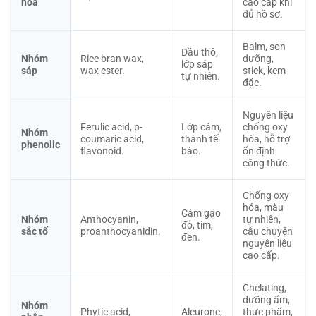
hóa
cao cấp khi
đủ hồ sơ.
Balm, son
Dầu thô,
Nhóm
Rice bran wax,
dưỡng,
lớp sáp
sáp
wax ester.
stick, kem
tự nhiên.
đặc.
Nguyên liệu
Ferulic acid, p-
Lớp cám,
chống oxy
Nhóm
coumaric acid,
thành tế
hóa, hỗ trợ
phenolic
flavonoid.
bào.
ổn định
công thức.
Chống oxy
hóa, màu
Cám gạo
Nhóm
Anthocyanin,
tự nhiên,
đỏ, tím,
sắc tố
proanthocyanidin.
câu chuyện
đen.
nguyên liệu
cao cấp.
Chelating,
dưỡng ẩm,
Nhóm
Phytic acid,
Aleurone,
thực phẩm,