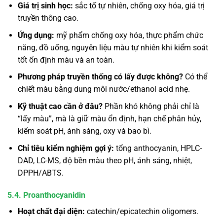
Giá trị sinh học:
sắc tố tự nhiên, chống oxy hóa, giá trị
truyền thông cao.
Ứng dụng:
mỹ phẩm chống oxy hóa, thực phẩm chức
năng, đồ uống, nguyên liệu màu tự nhiên khi kiểm soát
tốt ổn định màu và an toàn.
Phương pháp truyền thống có lấy được không?
Có thể
chiết màu bằng dung môi nước/ethanol acid nhẹ.
Kỹ thuật cao cần ở đâu?
Phần khó không phải chỉ là
“lấy màu”, mà là giữ màu ổn định, hạn chế phân hủy,
kiểm soát pH, ánh sáng, oxy và bao bì.
Chỉ tiêu kiểm nghiệm gợi ý:
tổng anthocyanin, HPLC-
DAD, LC-MS, độ bền màu theo pH, ánh sáng, nhiệt,
DPPH/ABTS.
5.4. Proanthocyanidin
Hoạt chất đại diện:
catechin/epicatechin oligomers.