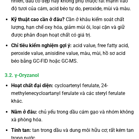
nhiên, dầu có đẹp hay không phụ thuộc rất mạnh vào
độ tươi của cám, acid béo tự do, peroxide, mùi và màu.
Kỹ thuật cao cần ở đâu?
Cần ở khâu kiểm soát chất
lượng, hạn chế oxy hóa, giảm mùi ôi, loại cặn và giữ
được phân đoạn hoạt chất có giá trị.
Chỉ tiêu kiểm nghiệm gợi ý:
acid value, free fatty acid,
peroxide value, anisidine value, màu, mùi, hồ sơ acid
béo bằng GC-FID hoặc GC-MS.
3.2. γ-Oryzanol
Hoạt chất đại diện:
cycloartenyl ferulate, 24-
methylenecycloartanyl ferulate và các steryl ferulate
khác.
Nằm ở đâu:
chủ yếu trong dầu cám gạo và nhóm không
xà phòng hóa.
Tính tan:
tan trong dầu và dung môi hữu cơ; rất kém tan
trong nước.