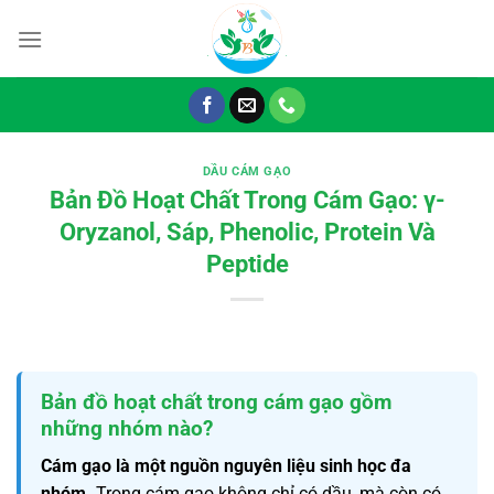
Chuyển
đến
nội
dung
DẦU CÁM GẠO
Bản Đồ Hoạt Chất Trong Cám Gạo: γ-
Oryzanol, Sáp, Phenolic, Protein Và
Peptide
Bản đồ hoạt chất trong cám gạo gồm
những nhóm nào?
Cám gạo là một nguồn nguyên liệu sinh học đa
nhóm.
Trong cám gạo không chỉ có dầu, mà còn có