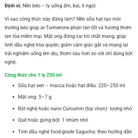
Định vị:
Nền béo – ly uống ấm, bùi, ít ngọt.
Vì sao công thức này đáng làm? Nền sữa hạt tạo môi
trường béo giúp ar-Turmerone phân tán tốt và hương thơm
lan tỏa mềm mại. Mật ong đóng vai trò chất mang, giúp
tinh dầu nghệ hòa quyện, giảm cảm giác gắt và mang lại
trải nghiệm uống êm dịu, thơm sâu hơn so với chỉ dùng bột
nghệ.
Công thức cho 1 ly 250 ml
Sữa hạt sen – macca hoặc hạt điều: 220–250 ml
Mật ong: 5–7 g
Bột nghệ hoặc nano Curcumin (tùy chọn): lượng nhỏ
Quế hoặc gừng bột: 1 nhúm nhỏ
Tinh dầu nghệ food-grade Sagucha: theo hướng dẫn