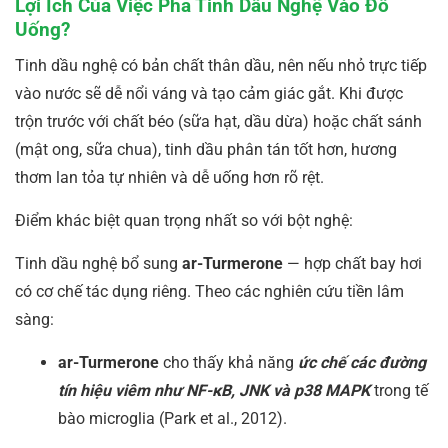
Lợi Ích Của Việc Pha Tinh Dầu Nghệ Vào Đồ
Uống?
Tinh dầu nghệ có bản chất thân dầu, nên nếu nhỏ trực tiếp
vào nước sẽ dễ nổi váng và tạo cảm giác gắt. Khi được
trộn trước với chất béo (sữa hạt, dầu dừa) hoặc chất sánh
(mật ong, sữa chua), tinh dầu phân tán tốt hơn, hương
thơm lan tỏa tự nhiên và dễ uống hơn rõ rệt.
Điểm khác biệt quan trọng nhất so với bột nghệ:
Tinh dầu nghệ bổ sung
ar-Turmerone
— hợp chất bay hơi
có cơ chế tác dụng riêng. Theo các nghiên cứu tiền lâm
sàng:
ar-Turmerone
cho thấy khả năng
ức chế các đường
tín hiệu viêm như NF-κB, JNK và p38 MAPK
trong tế
bào microglia (Park et al., 2012).