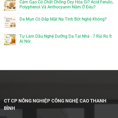
Cám Gạo Có Chất Chống Oxy Hóa Gì? Acid Ferulic,
Polyphenol Và Anthocyanin Nằm Ở Đâu?
Da Mụn Có Đắp Mặt Nạ Tinh Bột Nghệ Không?
Tự Làm Dầu Nghệ Dưỡng Da Tại Nhà : 7 Rủi Ro Ít
Ai Nói
CT CP NÔNG NGHIỆP CÔNG NGHỆ CAO THANH
BÌNH