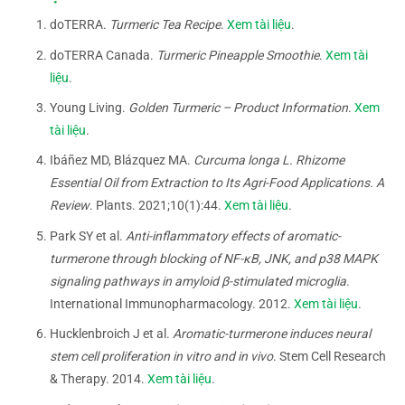
doTERRA.
Turmeric Tea Recipe
.
Xem tài liệu
.
doTERRA Canada.
Turmeric Pineapple Smoothie
.
Xem tài
liệu
.
Young Living.
Golden Turmeric – Product Information
.
Xem
tài liệu
.
Ibáñez MD, Blázquez MA.
Curcuma longa L. Rhizome
Essential Oil from Extraction to Its Agri-Food Applications. A
Review
. Plants. 2021;10(1):44.
Xem tài liệu
.
Park SY et al.
Anti-inflammatory effects of aromatic-
turmerone through blocking of NF-κB, JNK, and p38 MAPK
signaling pathways in amyloid β-stimulated microglia
.
International Immunopharmacology. 2012.
Xem tài liệu
.
Hucklenbroich J et al.
Aromatic-turmerone induces neural
stem cell proliferation in vitro and in vivo
. Stem Cell Research
& Therapy. 2014.
Xem tài liệu
.