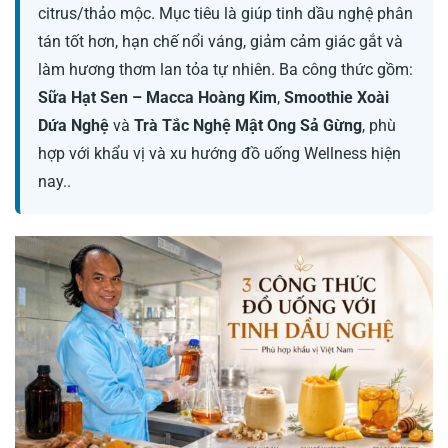
citrus/thảo mộc. Mục tiêu là giúp tinh dầu nghệ phân
tán tốt hơn, hạn chế nổi váng, giảm cảm giác gắt và
làm hương thơm lan tỏa tự nhiên. Ba công thức gồm:
Sữa Hạt Sen – Macca Hoàng Kim
,
Smoothie Xoài
Dứa Nghệ
và
Trà Tắc Nghệ Mật Ong Sả Gừng
, phù
hợp với khẩu vị và xu hướng đồ uống Wellness hiện
nay..