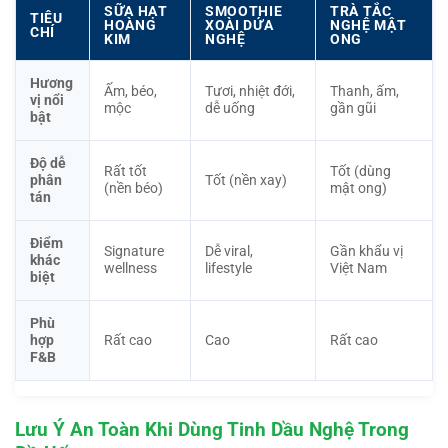
SỮA HẠT
SMOOTHIE
TRÀ TẮC
TIÊU
HOÀNG
XOÀI DỨA
NGHỆ MẬT
CHÍ
KIM
NGHỆ
ONG
Hương
Ấm, béo,
Tươi, nhiệt đới,
Thanh, ấm,
vị nổi
mộc
dễ uống
gần gũi
bật
Độ dễ
Rất tốt
Tốt (dùng
phân
Tốt (nền xay)
(nền béo)
mật ong)
tán
Điểm
Signature
Dễ viral,
Gần khẩu vị
khác
wellness
lifestyle
Việt Nam
biệt
Phù
hợp
Rất cao
Cao
Rất cao
F&B
Lưu Ý An Toàn Khi Dùng Tinh Dầu Nghệ Trong