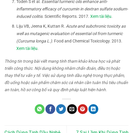
Toden S et al.
Essential turmeric oils enhance anti-
inflammatory efficacy of curcumin in dextran sulfate sodium-
induced colitis
. Scientific Reports. 2017.
Xem tài liệu
.
Liju VB, Jeena K, Kuttan R.
Acute and subchronic toxicity as
well as mutagenic evaluation of essential oil from turmeric
(Curcuma longa L.)
. Food and Chemical Toxicology. 2013.
Xem tài liệu
.
Thông tin trong bài viết mang tính tham khảo khoa học và phát
triển công thức. Nội dung không nhằm chẩn đoán, điều trị hoặc
thay thế tư vấn y tế. Việc sử dụng tinh dầu nghệ trong thực phẩm,
đồ uống hoặc sản phẩm chăm sóc cá nhân cần tuân thủ tiêu chuẩn
an toàn, hồ sơ công bố và quy định pháp luật hiện hành.
Cách Dùng Tinh Dầu Nghệ
7 Sai Lầm Khi Dùng Tinh