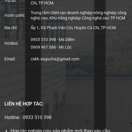
Trụ sở:
Chi, TP HCM.
Trung tâm Ươm tạo doanh nghiệp nông nghiệp công
Vườn ươm:
nghệ cao, Khu nông nghiệp Công nghệ cao TP HCM
Địa chỉ:
Ấp 1, Xã Phạm Văn Cội, Huyện Củ Chi, TP HCM
0933 510 398 - Ms Diễm
Hotline:
0909 967 086 - Mr Lộc
Email:
cskh.sagucha@gmail.com
LIÊN HỆ
HỢP TÁC:
Hotline : 0933 510 398
Hợp tác nghiên cứu sản phẩm mới theo yêu cầu