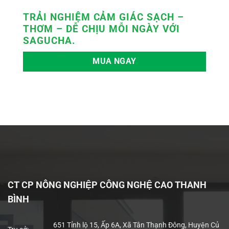
TRẢI NGHIỆM CẢM GIÁC SẠCH –
THƠM – DỄ CHỊU MỖI NGÀY VỚI
SAGUCHA.
MUA NGAY
CT CP NÔNG NGHIỆP CÔNG NGHỆ CAO THANH
BÌNH
651 Tỉnh lộ 15, Ấp 6A, Xã Tân Thạnh Đông, Huyện Củ