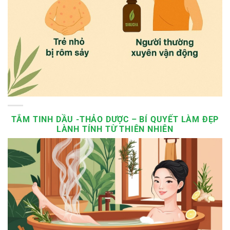
TẮM TINH DẦU -THẢO DƯỢC – BÍ QUYẾT LÀM ĐẸP
LÀNH TÍNH TỪ THIÊN NHIÊN