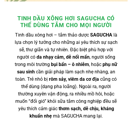
TINH DẦU XÔNG HƠI SAGUCHA CÓ
THỂ DÙNG TẮM CHO MỌI NGƯỜI
Tinh dầu xông hơi – tắm thảo dược
SAGUCHA
là
lựa chọn lý tưởng cho những ai yêu thích sự sạch
sẽ, thư giãn và tự nhiên. Đặc biệt phù hợp với
người có
da nhạy cảm, dễ nổi mẩn
, người sống
trong môi trường
bụi bẩn – ô nhiễm
, hoặc
phụ nữ
sau sinh
cần giải pháp làm sạch nhẹ nhàng, an
toàn. Trẻ nhỏ bị
rôm sảy, viêm da cơ địa
cũng có
thể dùng (dạng pha loãng). Ngoài ra, người
thường xuyên vận động, ra nhiều mồ hôi, hoặc
muốn “đổi gió” khỏi sữa tắm công nghiệp đều sẽ
yêu thích cảm giác
thơm sạch, dễ chịu, kháng
khuẩn nhẹ
mà SAGUCHA mang lại.