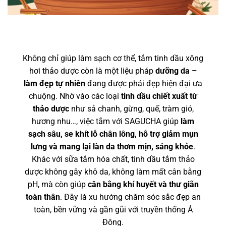
Không chỉ giúp làm sạch cơ thể, tắm tinh dầu xông
hơi thảo dược còn là một liệu pháp
dưỡng da –
làm đẹp tự nhiên
đang được phái đẹp hiện đại ưa
chuộng. Nhờ vào các loại
tinh dầu chiết xuất từ
thảo dược
như sả chanh, gừng, quế, tràm gió,
hương nhu…, việc tắm với SAGUCHA giúp
làm
sạch sâu, se khít lỗ chân lông, hỗ trợ giảm mụn
lưng và mang lại làn da thơm mịn, sáng khỏe
.
Khác với sữa tắm hóa chất, tinh dầu tắm thảo
dược không gây khô da, không làm mất cân bằng
pH, mà còn giúp
cân bằng khí huyết và thư giãn
toàn thân
. Đây là xu hướng chăm sóc sắc đẹp an
toàn, bền vững và gần gũi với truyền thống Á
Đông.